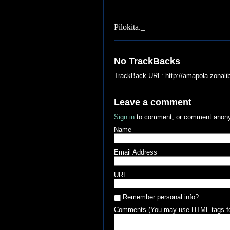
Pilokita._
No TrackBacks
TrackBack URL: http://amapola.zonalibr
Leave a comment
Sign in
to comment, or comment anon
Name
Email Address
URL
Remember personal info?
Comments (You may use HTML tags for